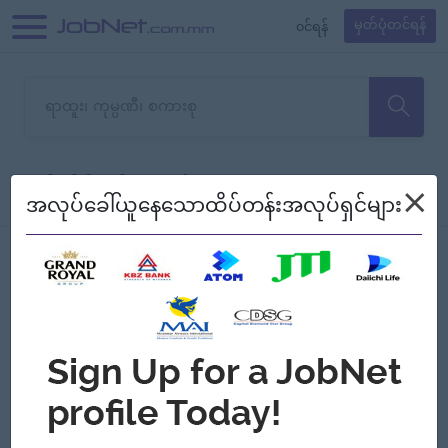
၀င်ရန်
မှတ်ပုံတင်ရန်
တောင်းပန်ပါတယ်၊ ယခုသင်ရှာ
×
စစ်ရန်
စဉ်၍ကြည့်မည်
အလုပ်ခေါ်ယူနေသောထိပ်တန်းအလုပ်ရှင်များ
သော အလုပ်မရှိသေးပါ။
Jobs
Myanmar