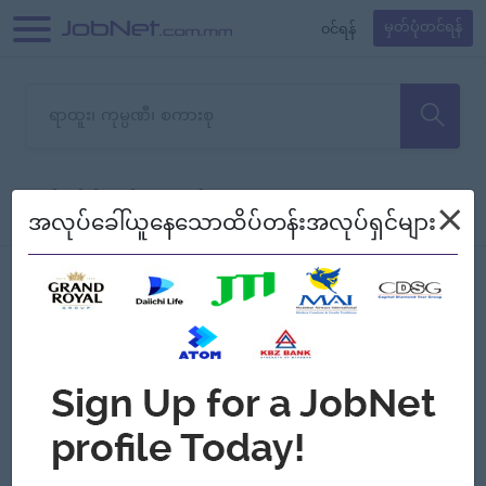
၀င်ရန်
မှတ်ပုံတင်ရန်
တောင်းပန်ပါတယ်၊ ယခုသင်ရှာ
×
စစ်ရန်
စဉ်၍ကြည့်မည်
အလုပ်ခေါ်ယူနေသောထိပ်တန်းအလုပ်ရှင်များ
သော အလုပ်မရှိသေးပါ။
Jobs
Myanmar