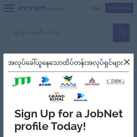
၀င်ရန်
မှတ်ပုံတင်ရန်
တောင်းပန်ပါတယ်၊ ယခုသင်ရှာ
×
စစ်ရန်
စဉ်၍ကြည့်မည်
အလုပ်ခေါ်ယူနေသောထိပ်တန်းအလုပ်ရှင်များ
သော အလုပ်မရှိသေးပါ။
Jobs
Myanmar