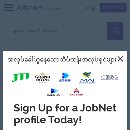
၀င်ရန်
မှတ်ပုံတင်ရန်
တောင်းပန်ပါတယ်၊ ယခုသင်ရှာ
×
စစ်ရန်
စဉ်၍ကြည့်မည်
အလုပ်ခေါ်ယူနေသောထိပ်တန်းအလုပ်ရှင်များ
သော အလုပ်မရှိသေးပါ။
Jobs
Myanmar