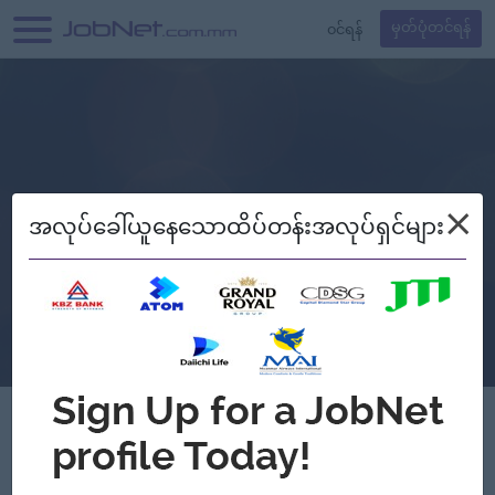
၀င်ရန်
မှတ်ပုံတင်ရန်
×
အလုပ်ခေါ်ယူနေသောထိပ်တန်းအလုပ်ရှင်များ
Verified
Kyaw Gems & Jewelry