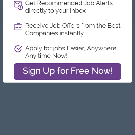
အကြောင်းအရာ
ဤကြော်ငြာကို တိုင်ကြားရန်