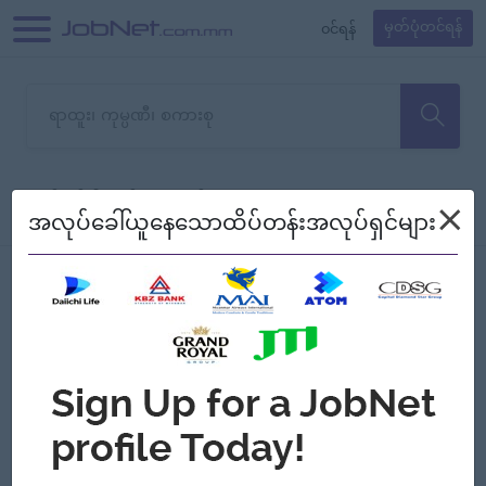
၀င်ရန်
မှတ်ပုံတင်ရန်
တောင်းပန်ပါတယ်၊ ယခုသင်ရှာ
×
စစ်ရန်
စဉ်၍ကြည့်မည်
အလုပ်ခေါ်ယူနေသောထိပ်တန်းအလုပ်ရှင်များ
သော အလုပ်မရှိသေးပါ။
Jobs
Myanmar