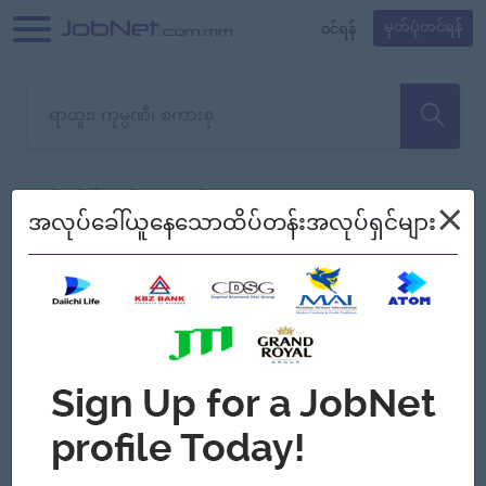
၀င်ရန်
မှတ်ပုံတင်ရန်
တောင်းပန်ပါတယ်၊ ယခုသင်ရှာ
×
စစ်ရန်
စဉ်၍ကြည့်မည်
အလုပ်ခေါ်ယူနေသောထိပ်တန်းအလုပ်ရှင်များ
သော အလုပ်မရှိသေးပါ။
Jobs
Myanmar