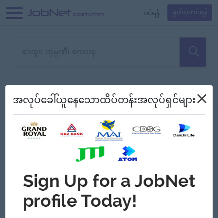
၀င်ရန်
မှတ်ပုံတင်ရန်
တောင်းပန်ပါတယ်၊ ယခုသင်ရှာ
×
စစ်ရန်
စဉ်၍ကြည့်မည်
အလုပ်ခေါ်ယူနေသောထိပ်တန်းအလုပ်ရှင်များ
သော အလုပ်မရှိသေးပါ။
Jobs
Myanmar