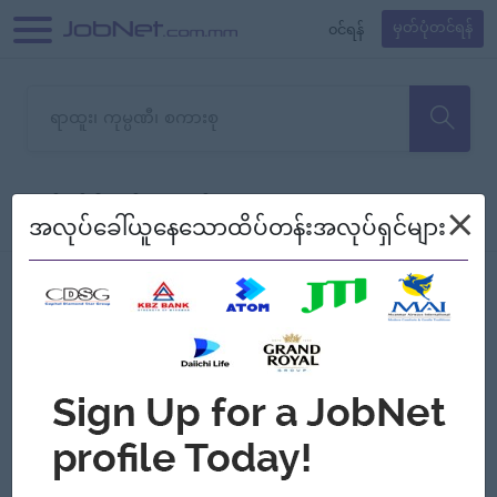
၀င်ရန်
မှတ်ပုံတင်ရန်
တောင်းပန်ပါတယ်၊ ယခုသင်ရှာ
×
စစ်ရန်
စဉ်၍ကြည့်မည်
အလုပ်ခေါ်ယူနေသောထိပ်တန်းအလုပ်ရှင်များ
သော အလုပ်မရှိသေးပါ။
Jobs
Myanmar