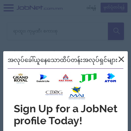
၀င်ရန်
မှတ်ပုံတင်ရန်
တောင်းပန်ပါတယ်၊ ယခုသင်ရှာ
×
စစ်ရန်
စဉ်၍ကြည့်မည်
အလုပ်ခေါ်ယူနေသောထိပ်တန်းအလုပ်ရှင်များ
သော အလုပ်မရှိသေးပါ။
Jobs
Myanmar