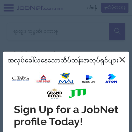
၀င်ရန်
မှတ်ပုံတင်ရန်
တောင်းပန်ပါတယ်၊ ယခုသင်ရှာ
×
စစ်ရန်
စဉ်၍ကြည့်မည်
အလုပ်ခေါ်ယူနေသောထိပ်တန်းအလုပ်ရှင်များ
သော အလုပ်မရှိသေးပါ။
Jobs
Myanmar