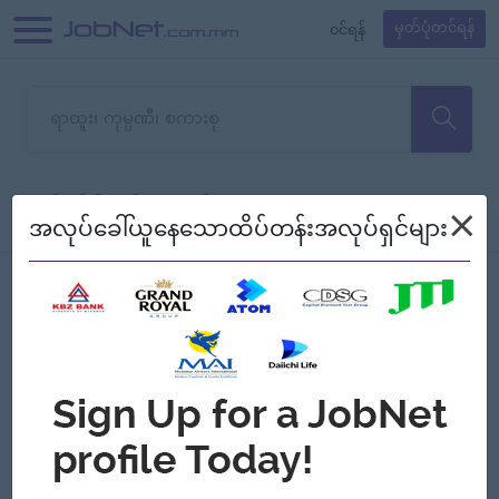
၀င်ရန်
မှတ်ပုံတင်ရန်
တောင်းပန်ပါတယ်၊ ယခုသင်ရှာ
×
စစ်ရန်
စဉ်၍ကြည့်မည်
အလုပ်ခေါ်ယူနေသောထိပ်တန်းအလုပ်ရှင်များ
သော အလုပ်မရှိသေးပါ။
Jobs
Myanmar