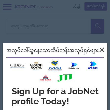
၀င်ရန်
မှတ်ပုံတင်ရန်
တောင်းပန်ပါတယ်၊ ယခုသင်ရှာ
×
စစ်ရန်
စဉ်၍ကြည့်မည်
အလုပ်ခေါ်ယူနေသောထိပ်တန်းအလုပ်ရှင်များ
သော အလုပ်မရှိသေးပါ။
Jobs
Myanmar