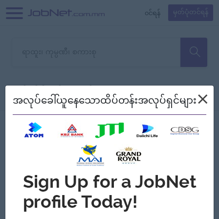
၀င်ရန်
မှတ်ပုံတင်ရန်
တောင်းပန်ပါတယ်၊ ယခုသင်ရှာ
×
စစ်ရန်
စဉ်၍ကြည့်မည်
အလုပ်ခေါ်ယူနေသောထိပ်တန်းအလုပ်ရှင်များ
သော အလုပ်မရှိသေးပါ။
Jobs
Myanmar