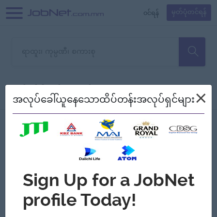
၀င်ရန်
မှတ်ပုံတင်ရန်
တောင်းပန်ပါတယ်၊ ယခုသင်ရှာ
×
စစ်ရန်
စဉ်၍ကြည့်မည်
အလုပ်ခေါ်ယူနေသောထိပ်တန်းအလုပ်ရှင်များ
သော အလုပ်မရှိသေးပါ။
Jobs
Myanmar