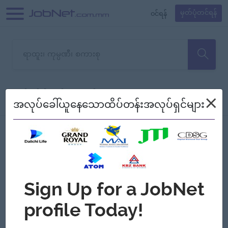
၀င်ရန်
မှတ်ပုံတင်ရန်
တောင်းပန်ပါတယ်၊ ယခုသင်ရှာ
×
စစ်ရန်
စဉ်၍ကြည့်မည်
အလုပ်ခေါ်ယူနေသောထိပ်တန်းအလုပ်ရှင်များ
သော အလုပ်မရှိသေးပါ။
Jobs
Myanmar