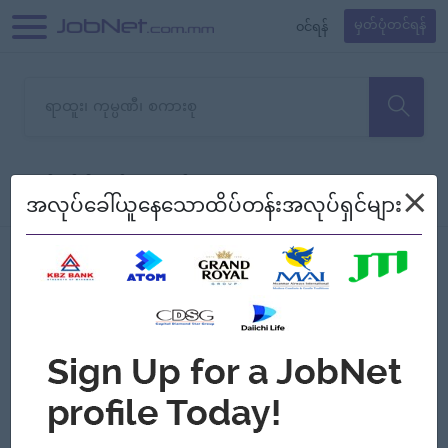
၀င်ရန်
မှတ်ပုံတင်ရန်
တောင်းပန်ပါတယ်၊ ယခုသင်ရှာ
×
စစ်ရန်
စဉ်၍ကြည့်မည်
အလုပ်ခေါ်ယူနေသောထိပ်တန်းအလုပ်ရှင်များ
သော အလုပ်မရှိသေးပါ။
Jobs
Myanmar