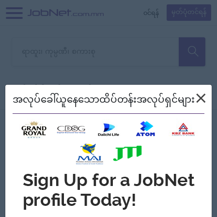
၀င်ရန်
မှတ်ပုံတင်ရန်
တောင်းပန်ပါတယ်၊ ယခုသင်ရှာ
×
စစ်ရန်
စဉ်၍ကြည့်မည်
အလုပ်ခေါ်ယူနေသောထိပ်တန်းအလုပ်ရှင်များ
သော အလုပ်မရှိသေးပါ။
Jobs
Myanmar