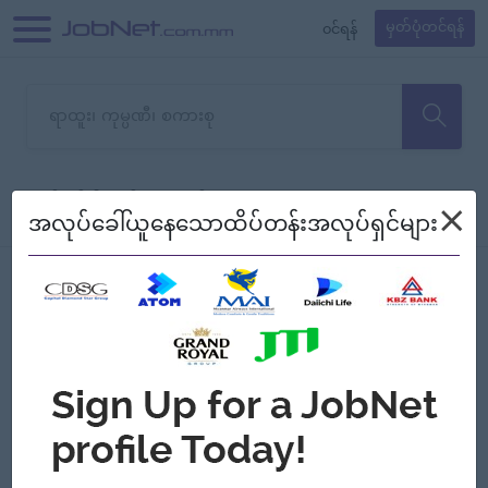
၀င်ရန်
မှတ်ပုံတင်ရန်
တောင်းပန်ပါတယ်၊ ယခုသင်ရှာ
×
စစ်ရန်
စဉ်၍ကြည့်မည်
အလုပ်ခေါ်ယူနေသောထိပ်တန်းအလုပ်ရှင်များ
သော အလုပ်မရှိသေးပါ။
Jobs
Myanmar