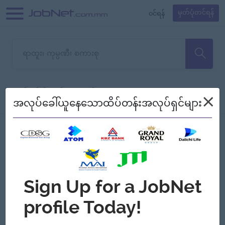
၀င်ရန်
မှတ်ပုံတင်ရန်
တောင်းပန်ပါတယ်၊ ယခုသင်ရှာ
×
စစ်ရန်
စဉ်၍ကြည့်မည်
အလုပ်ခေါ်ယူနေသောထိပ်တန်းအလုပ်ရှင်များ
သော အလုပ်မရှိသေးပါ။
Jobs
Myanmar