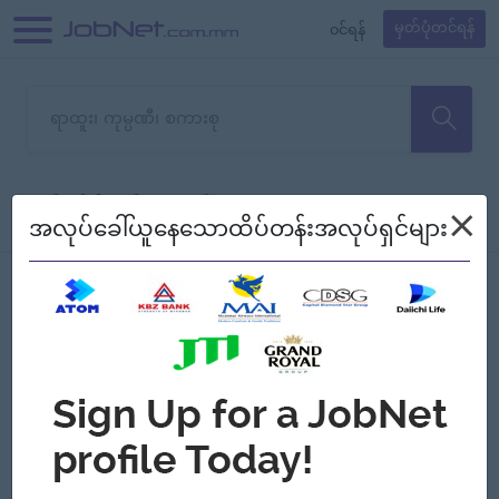
၀င်ရန်
မှတ်ပုံတင်ရန်
တောင်းပန်ပါတယ်၊ ယခုသင်ရှာ
×
စစ်ရန်
စဉ်၍ကြည့်မည်
အလုပ်ခေါ်ယူနေသောထိပ်တန်းအလုပ်ရှင်များ
သော အလုပ်မရှိသေးပါ။
Jobs
Myanmar