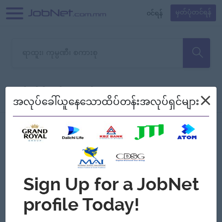
၀င်ရန်
မှတ်ပုံတင်ရန်
တောင်းပန်ပါတယ်၊ ယခုသင်ရှာ
×
စစ်ရန်
စဉ်၍ကြည့်မည်
အလုပ်ခေါ်ယူနေသောထိပ်တန်းအလုပ်ရှင်များ
သော အလုပ်မရှိသေးပါ။
Jobs
Myanmar