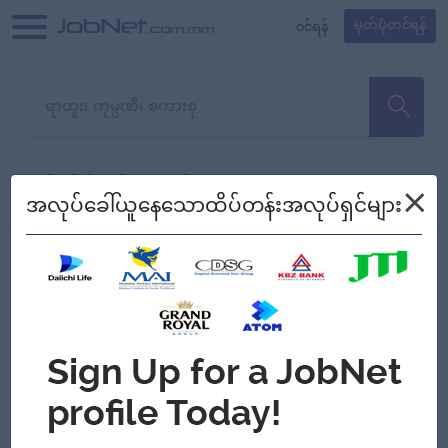
၀င်ရန်
မှတ်ပုံတင်ရန်
တောင်းပန်ပါတယ်၊ ယခုသင်ရှာ
×
စစ်ရန်
စဉ်၍ကြည့်မည်
အလုပ်ခေါ်ယူနေသောထိပ်တန်းအလုပ်ရှင်များ
သော အလုပ်မရှိသေးပါ။
Jobs
Myanmar