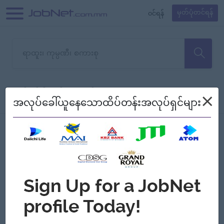
၀င်ရန်
မှတ်ပုံတင်ရန်
တောင်းပန်ပါတယ်၊ ယခုသင်ရှာ
×
စစ်ရန်
စဉ်၍ကြည့်မည်
အလုပ်ခေါ်ယူနေသောထိပ်တန်းအလုပ်ရှင်များ
သော အလုပ်မရှိသေးပါ။
Jobs
Myanmar