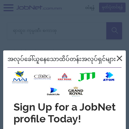
၀င်ရန်
မှတ်ပုံတင်ရန်
တောင်းပန်ပါတယ်၊ ယခုသင်ရှာ
×
စစ်ရန်
စဉ်၍ကြည့်မည်
အလုပ်ခေါ်ယူနေသောထိပ်တန်းအလုပ်ရှင်များ
သော အလုပ်မရှိသေးပါ။
Jobs
Myanmar