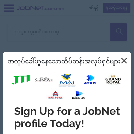
၀င်ရန်
မှတ်ပုံတင်ရန်
တောင်းပန်ပါတယ်၊ ယခုသင်ရှာ
×
စစ်ရန်
စဉ်၍ကြည့်မည်
အလုပ်ခေါ်ယူနေသောထိပ်တန်းအလုပ်ရှင်များ
သော အလုပ်မရှိသေးပါ။
Jobs
Myanmar