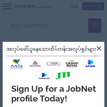
၀င်ရန်
မှတ်ပုံတင်ရန်
တောင်းပန်ပါတယ်၊ ယခုသင်ရှာ
×
စစ်ရန်
စဉ်၍ကြည့်မည်
အလုပ်ခေါ်ယူနေသောထိပ်တန်းအလုပ်ရှင်များ
သော အလုပ်မရှိသေးပါ။
Jobs
Myanmar