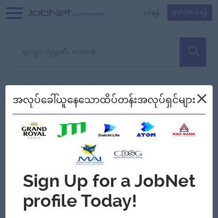
၀င်ရန်
မှတ်ပုံတင်ရန်
တောင်းပန်ပါတယ်၊ ယခုသင်ရှာ
×
စစ်ရန်
စဉ်၍ကြည့်မည်
အလုပ်ခေါ်ယူနေသောထိပ်တန်းအလုပ်ရှင်များ
သော အလုပ်မရှိသေးပါ။
Jobs
Myanmar