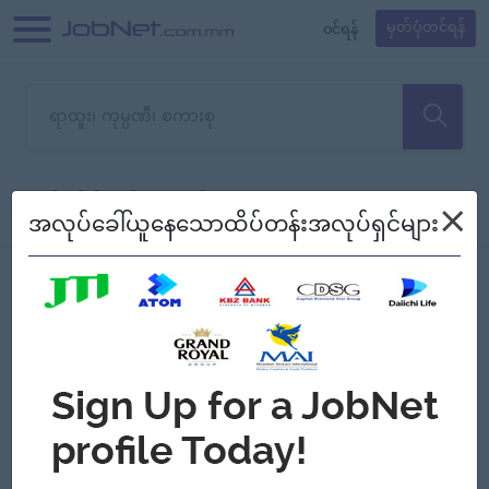
၀င်ရန်
မှတ်ပုံတင်ရန်
တောင်းပန်ပါတယ်၊ ယခုသင်ရှာ
×
စစ်ရန်
စဉ်၍ကြည့်မည်
အလုပ်ခေါ်ယူနေသောထိပ်တန်းအလုပ်ရှင်များ
သော အလုပ်မရှိသေးပါ။
Jobs
Myanmar