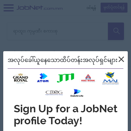
၀င်ရန်
မှတ်ပုံတင်ရန်
တောင်းပန်ပါတယ်၊ ယခုသင်ရှာ
×
စစ်ရန်
စဉ်၍ကြည့်မည်
အလုပ်ခေါ်ယူနေသောထိပ်တန်းအလုပ်ရှင်များ
သော အလုပ်မရှိသေးပါ။
Jobs
Myanmar