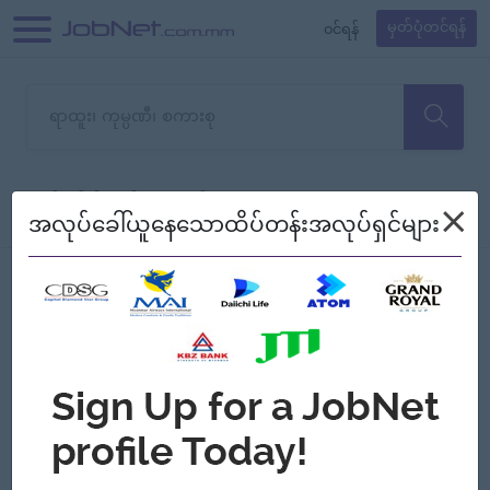
၀င်ရန်
မှတ်ပုံတင်ရန်
တောင်းပန်ပါတယ်၊ ယခုသင်ရှာ
×
စစ်ရန်
စဉ်၍ကြည့်မည်
အလုပ်ခေါ်ယူနေသောထိပ်တန်းအလုပ်ရှင်များ
သော အလုပ်မရှိသေးပါ။
Jobs
Myanmar