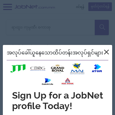
၀င်ရန်
မှတ်ပုံတင်ရန်
တောင်းပန်ပါတယ်၊ ယခုသင်ရှာ
×
စစ်ရန်
စဉ်၍ကြည့်မည်
အလုပ်ခေါ်ယူနေသောထိပ်တန်းအလုပ်ရှင်များ
သော အလုပ်မရှိသေးပါ။
Jobs
Myanmar