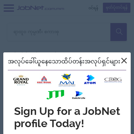
၀င်ရန်
မှတ်ပုံတင်ရန်
တောင်းပန်ပါတယ်၊ ယခုသင်ရှာ
×
စစ်ရန်
စဉ်၍ကြည့်မည်
အလုပ်ခေါ်ယူနေသောထိပ်တန်းအလုပ်ရှင်များ
သော အလုပ်မရှိသေးပါ။
Jobs
Myanmar