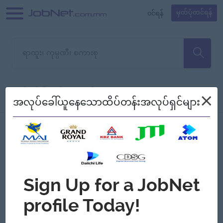
၀င်ရန်
မှတ်ပုံတင်ရန်
တောင်းပန်ပါတယ်၊ ယခုသင်ရှာ
×
စစ်ရန်
စဉ်၍ကြည့်မည်
အလုပ်ခေါ်ယူနေသောထိပ်တန်းအလုပ်ရှင်များ
သော အလုပ်မရှိသေးပါ။
Jobs
Myanmar