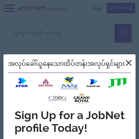
၀င်ရန်
မှတ်ပုံတင်ရန်
တောင်းပန်ပါတယ်၊ ယခုသင်ရှာ
×
စစ်ရန်
စဉ်၍ကြည့်မည်
အလုပ်ခေါ်ယူနေသောထိပ်တန်းအလုပ်ရှင်များ
သော အလုပ်မရှိသေးပါ။
Jobs
Myanmar