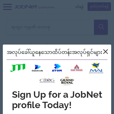
၀င်ရန်
မှတ်ပုံတင်ရန်
တောင်းပန်ပါတယ်၊ ယခုသင်ရှာ
×
စစ်ရန်
စဉ်၍ကြည့်မည်
အလုပ်ခေါ်ယူနေသောထိပ်တန်းအလုပ်ရှင်များ
သော အလုပ်မရှိသေးပါ။
Jobs
Myanmar