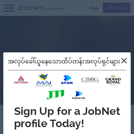
၀င်ရန်
မှတ်ပုံတင်ရန်
×
အလုပ်ခေါ်ယူနေသောထိပ်တန်းအလုပ်ရှင်များ
Verified
Royal Sein Pan