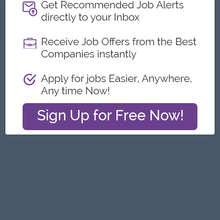
အကြောင်းအရာ
ဤကြော်ငြာကို တိုင်ကြားရန်