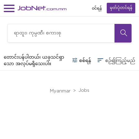
၀င်ရန်
မှတ်ပုံတင်ရန်
တောင်းပန်ပါတယ်၊ ယခုသင်ရှာ
စစ်ရန်
စဉ်၍ကြည့်မည်
သော အလုပ်မရှိသေးပါ။
Jobs
Myanmar