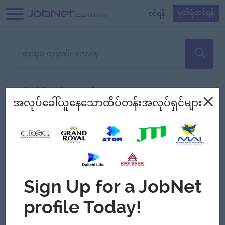
၀င်ရန်
မှတ်ပုံတင်ရန်
တောင်းပန်ပါတယ်၊ ယခုသင်ရှာ
×
စစ်ရန်
စဉ်၍ကြည့်မည်
အလုပ်ခေါ်ယူနေသောထိပ်တန်းအလုပ်ရှင်များ
သော အလုပ်မရှိသေးပါ။
Jobs
Myanmar