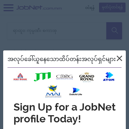
၀င်ရန်
မှတ်ပုံတင်ရန်
တောင်းပန်ပါတယ်၊ ယခုသင်ရှာ
×
စစ်ရန်
စဉ်၍ကြည့်မည်
အလုပ်ခေါ်ယူနေသောထိပ်တန်းအလုပ်ရှင်များ
သော အလုပ်မရှိသေးပါ။
Jobs
Myanmar