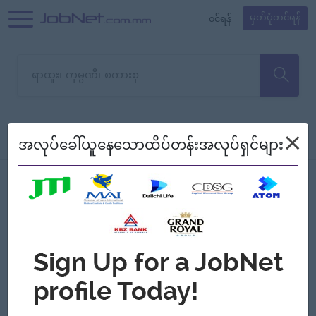
၀င်ရန်
မှတ်ပုံတင်ရန်
တောင်းပန်ပါတယ်၊ ယခုသင်ရှာ
×
စစ်ရန်
စဉ်၍ကြည့်မည်
အလုပ်ခေါ်ယူနေသောထိပ်တန်းအလုပ်ရှင်များ
သော အလုပ်မရှိသေးပါ။
Jobs
Myanmar