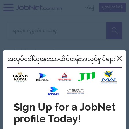
၀င်ရန်
မှတ်ပုံတင်ရန်
တောင်းပန်ပါတယ်၊ ယခုသင်ရှာ
×
စစ်ရန်
စဉ်၍ကြည့်မည်
အလုပ်ခေါ်ယူနေသောထိပ်တန်းအလုပ်ရှင်များ
သော အလုပ်မရှိသေးပါ။
Jobs
Myanmar