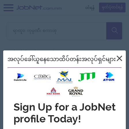
၀င်ရန်
မှတ်ပုံတင်ရန်
တောင်းပန်ပါတယ်၊ ယခုသင်ရှာ
×
စစ်ရန်
စဉ်၍ကြည့်မည်
အလုပ်ခေါ်ယူနေသောထိပ်တန်းအလုပ်ရှင်များ
သော အလုပ်မရှိသေးပါ။
Jobs
Myanmar