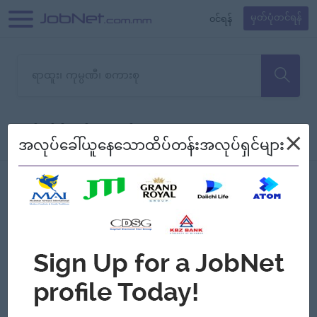
၀င်ရန်
မှတ်ပုံတင်ရန်
တောင်းပန်ပါတယ်၊ ယခုသင်ရှာ
×
စစ်ရန်
စဉ်၍ကြည့်မည်
အလုပ်ခေါ်ယူနေသောထိပ်တန်းအလုပ်ရှင်များ
သော အလုပ်မရှိသေးပါ။
Jobs
Myanmar