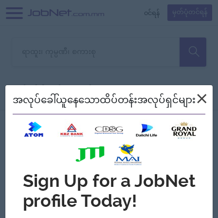
၀င်ရန်
မှတ်ပုံတင်ရန်
တောင်းပန်ပါတယ်၊ ယခုသင်ရှာ
×
စစ်ရန်
စဉ်၍ကြည့်မည်
အလုပ်ခေါ်ယူနေသောထိပ်တန်းအလုပ်ရှင်များ
သော အလုပ်မရှိသေးပါ။
Jobs
Myanmar