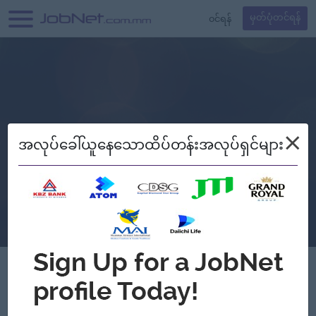
၀င်ရန်
မှတ်ပုံတင်ရန်
×
အလုပ်ခေါ်ယူနေသောထိပ်တန်းအလုပ်ရှင်များ
Verified
STS Synergy Co.,Ltd