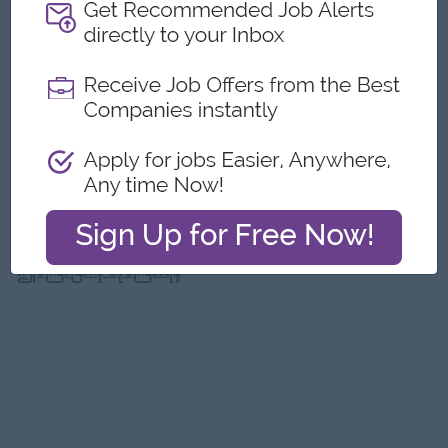
အကြောင်းအရာ
အလုပ်များ
1
မကြာသေးမီ အလုပ်များ
Digital Marketing Executive
STS Synergy Co.,Ltd
Yangon
စျေးကွက်ရှာဖွေခြင်း၊ မီဒီယာ၊ ဖန်တီးမှုဆိုင်ရာ
ဤကြော်ငြာကို တိုင်ကြားရန်