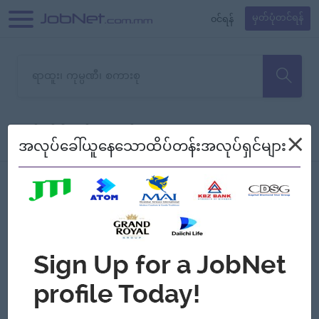
၀င်ရန်
မှတ်ပုံတင်ရန်
တောင်းပန်ပါတယ်၊ ယခုသင်ရှာ
×
စစ်ရန်
စဉ်၍ကြည့်မည်
အလုပ်ခေါ်ယူနေသောထိပ်တန်းအလုပ်ရှင်များ
သော အလုပ်မရှိသေးပါ။
Jobs
Myanmar