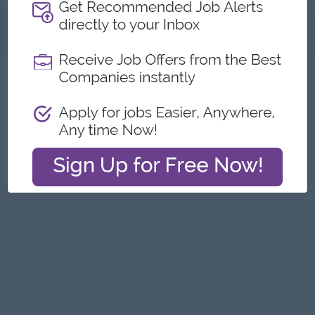
အကြောင်းအရာ
ဤကြော်ငြာကို တိုင်ကြားရန်