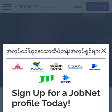
၀င်ရန်
မှတ်ပုံတင်ရန်
×
အလုပ်ခေါ်ယူနေသောထိပ်တန်းအလုပ်ရှင်များ
Tag Eyewear