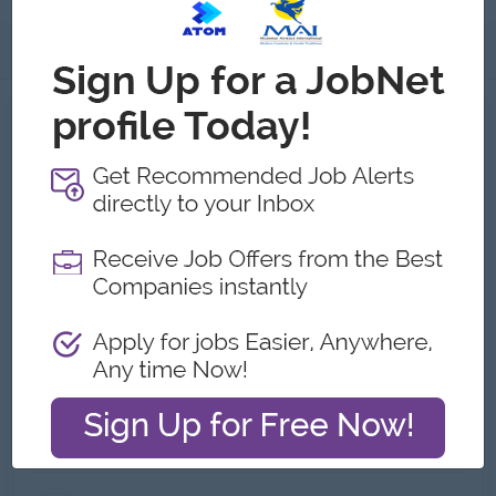
အကြောင်းအရာ
အကြောင်းအရာ Tay Za Aung Co.,Ltd
အလုပ်ရှင်၏ အသေးစိတ်အချက်အလက်များ
အမျိုးအစား:
Direct Employer
လုပ်ငန်းအမျိုးအစားများ:
Pharmaceutical/Life
Sciences
ဝန်ထမ်းအရေအတွက်:
21 to 50
လိပ်စာ
No.770 (A+B), Shukhinthar Mayopat Road, Thaketa
Township,Yangon, Myanmar.,ရန်ကုန်တိုင်း, Myanmar