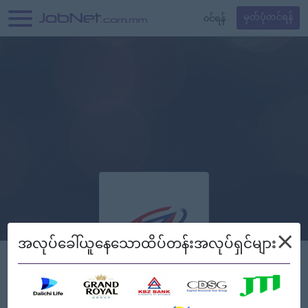
၀င်ရန်
မှတ်ပုံတင်ရန်
×
အလုပ်ခေါ်ယူနေသောထိပ်တန်းအလုပ်ရှင်များ
Tay Za Aung Co.,Ltd