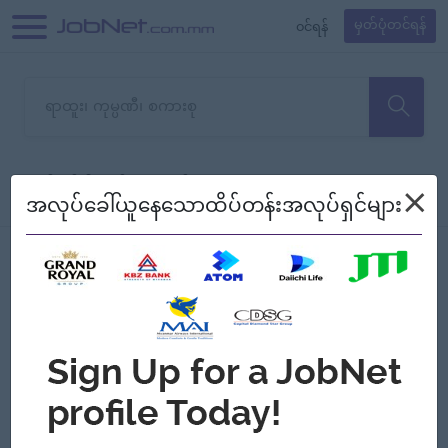
၀င်ရန်
မှတ်ပုံတင်ရန်
တောင်းပန်ပါတယ်၊ ယခုသင်ရှာ
×
စစ်ရန်
စဉ်၍ကြည့်မည်
အလုပ်ခေါ်ယူနေသောထိပ်တန်းအလုပ်ရှင်များ
သော အလုပ်မရှိသေးပါ။
Jobs
Myanmar